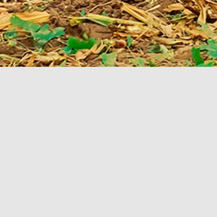
Agrarservice Büchner GbR
Zedersdorf 38
96242 Sonnefeld
Telefon 09562 981041
Siegfried Büchner 0170 2727081
Biogas-Energie-Zentrum
Zedersdorf 38
96242 Sonnefeld